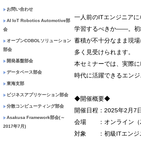
お問い合わせ
一人前のITエンジニア
AI IoT Robotics Automotive部
学習するべきか——。初
会
蓄積が不十分なまま現場
オープンCOBOLソリューション
部会
多く見受けられます。
開発基盤部会
本セミナーでは、実際に
データベース部会
時代に活躍できるエンジ
東海支部
ビジネスアプリケーション部会
◆開催概要◆
分散コンピューティング部会
開催日程：2025年2月7
Asakusa Framework部会(～
会場 ：オンライン（Z
2017年7月)
対象 ：初級ITエンジ