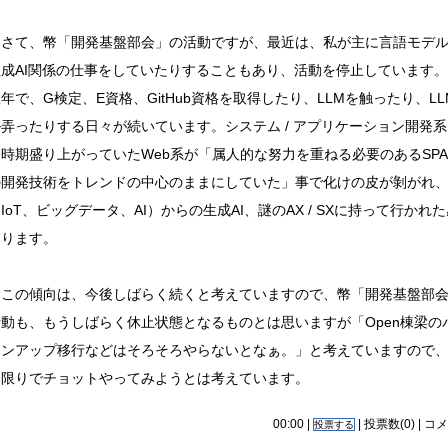
さて、幣「開発基盤部会」の活動ですが、最近は、私が主に言語モデ
生成AI関係の仕事をしていたりすることもあり、活動を停止しています
年で、G検定、E資格、GitHub資格を取得したり、LLMを触ったり、L
ル弄ったりする日々が続いています。システム / アプリケーション開発
一時期盛り上がっていたWeb系が「属人的な努力を重ねる必要のあるSP
の開発技術をトレンドの中心のままにしていた」事で化けの皮が剝がれ、
IoT、ビッグデータ、AI）からの生成AI、謎のAX / SXに持って行かれ
あります。
この傾向は、今後しばらく続くと考えていますので、幣「開発基盤部
活動も、もうしばらく休止状態となるものとは思いますが「Open棟梁の
ョンアップ移行などはそろそろやらないとなぁ。」と考えていますので
る限りでチョットやってみようとは考えています。
00:00 |
| 投票数(0) |
コメ
投票する