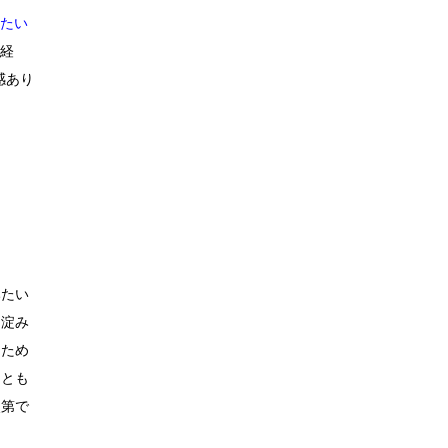
みたい
を経
感あり
みたい
「淀み
るため
ととも
次第で