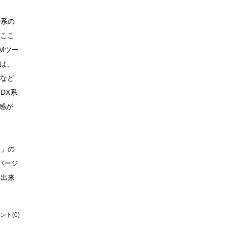
ル系の
。ここ
LMツー
系は、
Aなど
DX系
た感が
会」の
バージ
、出来
ント(0)