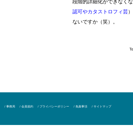
段階的詳細化ができなくな
認可やカタストロフィ芸
）
ないですか（笑）。
To
/ 事務局
/ 会員規約
/ プライバシーポリシー
/ 免責事項
/ サイトマップ