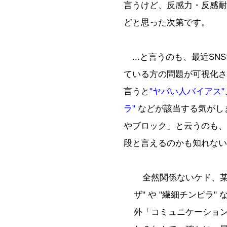
言うけど、反感力・反感耐
どと思った次第です。
...と言うのも、最近S
ている方の問題が可視化さ
言うと
"ヤバい人バイアス"
ラ"
などが該当する気がし
やブロック」と云うのも、
段と言えるのかも知れない
全然関係ないケド、某
ザ" や "繊細チンピラ
外「コミュニケーショ