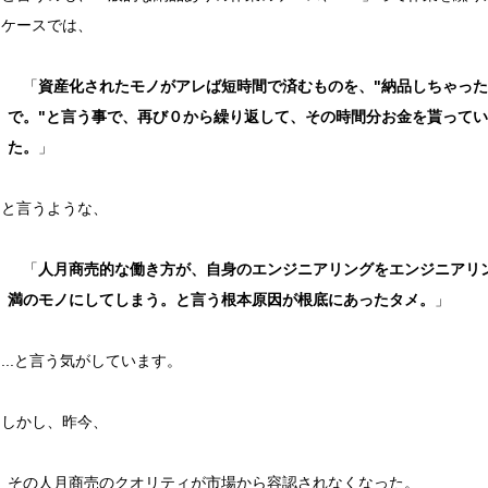
るケースでは、
「
資産化されたモノがアレば短時間で済むものを、"納品しちゃっ
で。"と言う事で、再び０から繰り返して、その時間分お金を貰ってい
た。
」
と言うような、
「
人月商売的な働き方が、自身のエンジニアリングをエンジニアリ
満のモノにしてしまう。と言う根本原因が根底にあったタメ。
」
..と言う気がしています。
しかし、昨今、
その人月商売のクオリティが市場から容認されなくなった。