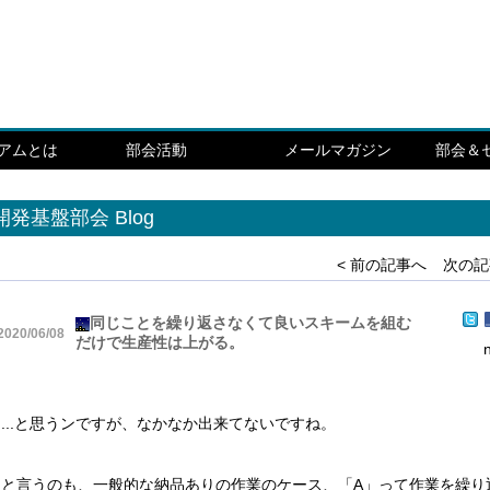
シアムとは
部会活動
メールマガジン
部会＆
開発基盤部会 Blog
< 前の記事へ
次の記
同じことを繰り返さなくて良いスキームを組む
2020/06/08
だけで生産性は上がる。
...と思うンですが、なかなか出来てないですね。
と言うのも、一般的な納品ありの作業のケース、「A」って作業を繰り