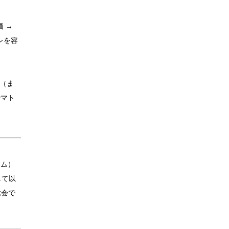
 →
レを容
（ま
でマト
ーム）
して以
総会で