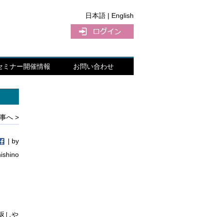
日本語 |
English
セミナー開催情報
お問い合わせ
事へ >
| by
nishino
返しや