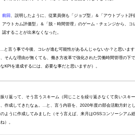
前回
、説明したように、従業員側も「ジョブ型」＆「アウトプット評価
アウトカム評価型」＆「脱・時間管理」のゲーム・チェンジから、コ
認することが出来なくなった。
...と言う事で今後、コレが進む可能性があるんじゃないか？と思います
ぁ、そんな理由が無くても、働き方改革で強化された労働時間管理の下
モなKPIを達成するには、必要な事だと思いますが）。
振り返って、そう言うスキーム（同じことを繰り返さなくて良いスキ
、作成してきたなぁ。...と、言う内容を、2020年度の部会活動方針と
下のように作成してみました（そう言えば、来月はOSSコンソーシアム
すね）。