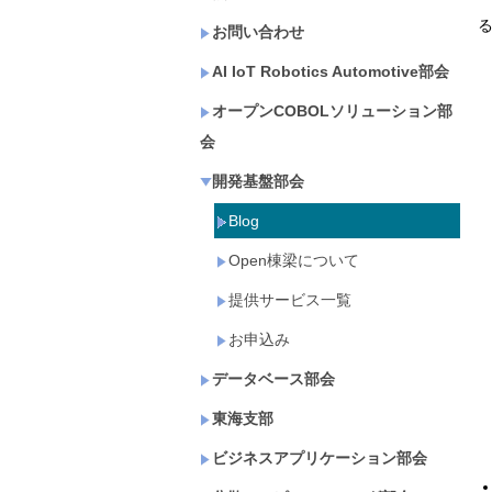
お問い合わせ
AI IoT Robotics Automotive部会
オープンCOBOLソリューション部
会
開発基盤部会
Blog
Open棟梁について
提供サービス一覧
お申込み
.
データベース部会
東海支部
ビジネスアプリケーション部会