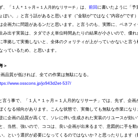
ず、「
」は、
前回
に書いたように「予
１人＊１ヶ月＝１人月的なリサーチ
ょぼい。」と言う話があると思います（”金額が"ではなく"内容が"です
は企画力に問題があるンだと思います。と言うのも、実際に、ベネフィ
生み出す実装は、タダでさえ単位時間あたりの結果が小さいので、優れ
に準拠して実働しないと、全体のクォリティが上がっていかないと言う
なっているため、と思います。
考＞
企画品質が低ければ、全ての作業は無駄になる。
ttps://www.osscons.jp/jo943d2et-537/
.と言う事で、「１人＊１ヶ月＝１人月的なリサーチ」では、先ず、企画
ぼくなる傾向があります。こんな状態で、実働しても無駄な作業になり
逆に企画の品質が高くて、ソレに伴い生成された実装のリユースが効い
と、当然、強いので、ココは、良い企画が出来るまで、意図的に手を動
い。という選択が必要になってくるのではないか？と思ったりします（