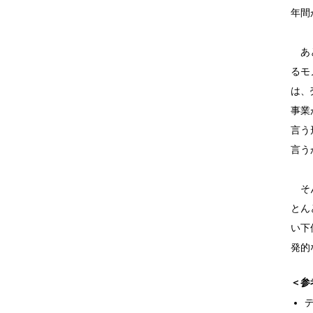
年間
あと
るモ
は、
事業
言う
言う
そん
とん
い下
発的
＜参