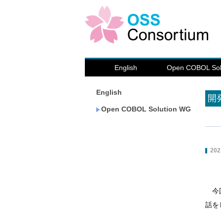
English
Open COBOL Sol
English
開
Open COBOL Solution WG
202
今回
話を