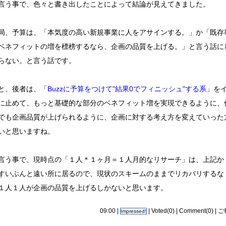
う事で、色々と書き出したことによって結論が見えてきました。
、予算は、「本気度の高い新規事業に人をアサインする。」か「既存
ベネフィットの増を標榜するなら、企画の品質を上げる。」と言う話に
らない。と言う話です。
、後者は、「
Buzzに予算をつけて"結果0でフィニッシュ"する系
」を
に止めて、もっと基礎的な部分のベネフィット増を実現できるように、
でも企画品質が上げられるように、企画に対する考え方を変えていった
いと思いますね。
う事で、現時点の「１人＊１ヶ月＝１人月的なリサーチ」は、上記か
すいぶんと遠い所に居るので、現状のスキームのままでリカバリするな
１人１人が企画の品質を上げるしかないと思います。
09:00 |
| Voted(0) |
Comment(0)
|
ご
Impressed!