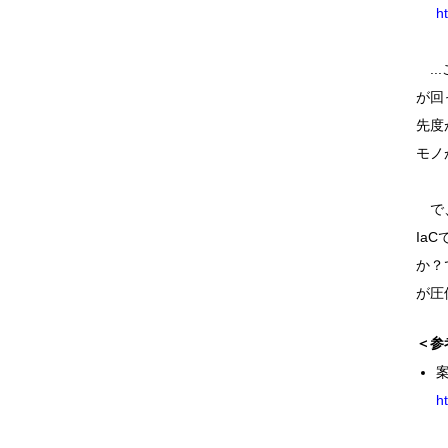
h
..
が回
先度
モノ
で、
Ia
か？
が圧
＜参
h