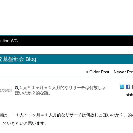
ution WG
発基盤部会 Blog
< Older Post
Newer Pos
|
１人＊１ヶ月＝１人月的なリサーチは何故しょ
1/05/24
ぼいのか？的な話。
nis
は、「１人＊１ヶ月＝１人月的なリサーチは何故しょぼいのか？」的
していきたいと思います。