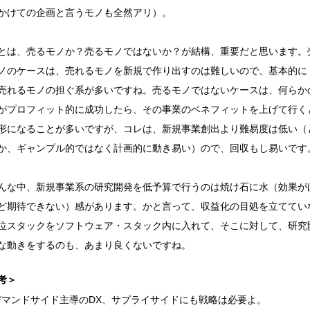
かけての企画と言うモノも全然アリ）。
は、売るモノか？売るモノではないか？が結構、重要だと思います。
ノのケースは、売れるモノを新規で作り出すのは難しいので、基本的に
売れるモノの担ぐ系が多いですね。売るモノではないケースは、何らか
がプロフィット的に成功したら、その事業のベネフィットを上げて行く
形になることが多いですが、コレは、新規事業創出より難易度は低い（
か、ギャンプル的ではなく計画的に動き易い）ので、回収もし易いです
な中、新規事業系の研究開発を低予算で行うのは焼け石に水（効果が
ど期待できない）感があります。かと言って、収益化の目処を立ててい
位スタックをソフトウェア・スタック内に入れて、そこに対して、研究
な動きをするのも、あまり良くないですね。
考＞
デマンドサイド主導のDX、サプライサイドにも戦略は必要よ。