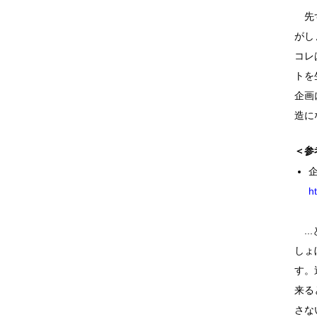
先
がし
コレ
トを
企画
造に
＜参
h
..
しょ
す。
来る
さな