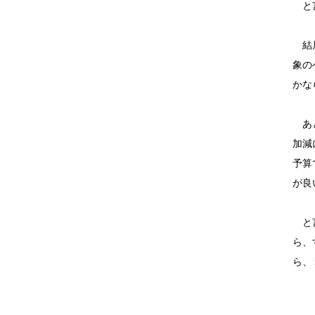
と言
結局
象の
かな
あと
加減
予算
が良
と言
ら、
ら、