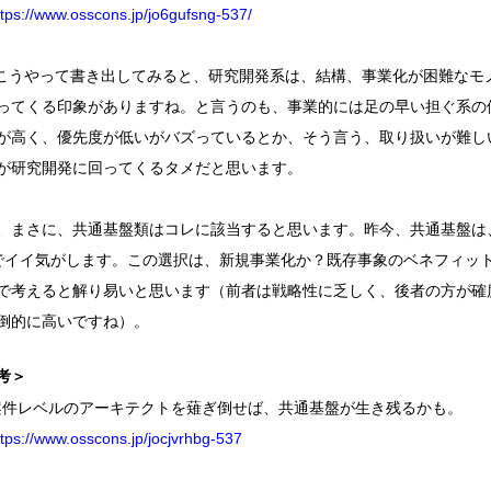
ttps://www.osscons.jp/jo6gufsng-537/
.こうやって書き出してみると、研究開発系は、結構、事業化が困難なモ
ってくる印象がありますね。と言うのも、事業的には足の早い担ぐ系の
が高く、優先度が低いがバズっているとか、そう言う、取り扱いが難し
が研究開発に回ってくるタメだと思います。
まさに、共通基盤類はコレに該当すると思います。昨今、共通基盤は
Cでイイ気がします。この選択は、新規事業化か？既存事象のベネフィッ
で考えると解り易いと思います（前者は戦略性に乏しく、後者の方が確
倒的に高いですね）。
考＞
案件レベルのアーキテクトを薙ぎ倒せば、共通基盤が生き残るかも。
ttps://www.osscons.jp/jocjvrhbg-537