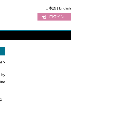
日本語
| English
t >
 by
hino
な