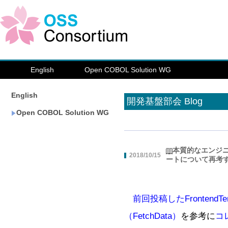
English
Open COBOL Solution WG
English
開発基盤部会 Blog
Open COBOL Solution WG
本質的なエンジ
2018/10/15
ートについて再考
前回投稿したFrontendT
（FetchData）
を参考に
コレ