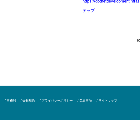
https://dotnetdevelopmentinf
テップ
To
/ 事務局
/ 会員規約
/ プライバシーポリシー
/ 免責事項
/ サイトマップ