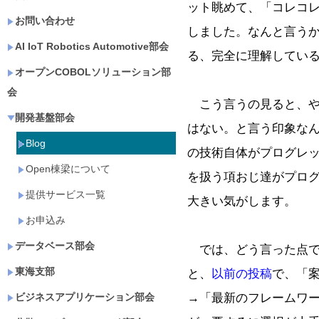
ット眺めて、「コレコ
お問い合わせ
しました。なんと言う
AI IoT Robotics Automotive部会
る、完全に理解してい
オープンCOBOLソリューション部
会
こう言うの見ると、や
開発基盤部会
はない。と言う印象な
Blog
の技術自体がプログレ
Open棟梁について
を扱う項おじ達がプロ
提供サービス一覧
大きい気がします。
お申込み
データベース部会
では、どう言った点で
東海支部
と、
以前の投稿
で、「
→「最新のフレームワ
ビジネスアプリケーション部会