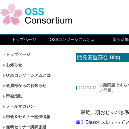
トップページ
OSSコンソーシアムとは
部会活動
トップページ
開発基盤部会 Blog
お知らせ
OSSコンソーシアムとは
順問題ですら
会員様からのお知らせ
2022/01/12
い問題。
部会活動
メールマガジン
最近、項おじシバき系
部会＆セミナー開催情報
命】Blazor スレ
」って
無料セミナー講師派遣