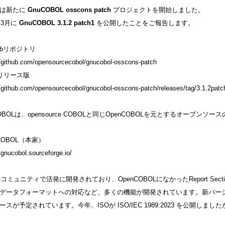
ちは新たに
GnuCOBOL osscons patch
プロジェクトを開始しました。
年3月に
GnuCOBOL 3.1.2 patch1
を公開したことをご報告します。
hubリポジトリ
//github.com/opensourcecobol/gnucobol-osscons-patch
リリース版
//github.com/opensourcecobol/gnucobol-osscons-patch/releases/tag/3.1.2patc
OBOLは、opensource COBOLと同じOpenCOBOLを元とするオープンソー
COBOL（本家）
//gnucobol.sourceforge.io/
のコミュニティで活発に開発されており、OpenCOBOLになかったReport Sec
データフォーマットへの対応など、多くの機能が開発されています。新バージ
ースが予定されています。今年、ISOが
ISO/IEC 1989:2023
を公開しました