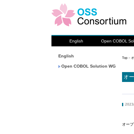
English
Open COBOL Sol
English
Top
>
Open COBOL Solution WG
オー
2023
オープ