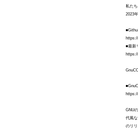
私た
2023
■Git
https:
■最新
https:
GnuC
■Gnu
https:
GNU
代風な
のリリ