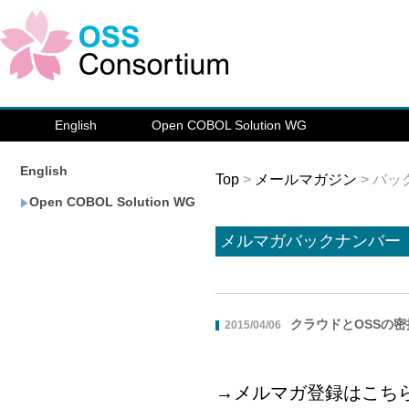
English
Open COBOL Solution WG
English
Top
>
メールマガジン
> バ
Open COBOL Solution WG
メルマガバックナンバー
クラウドとOSSの
2015/04/06
→メルマガ登録は
こち