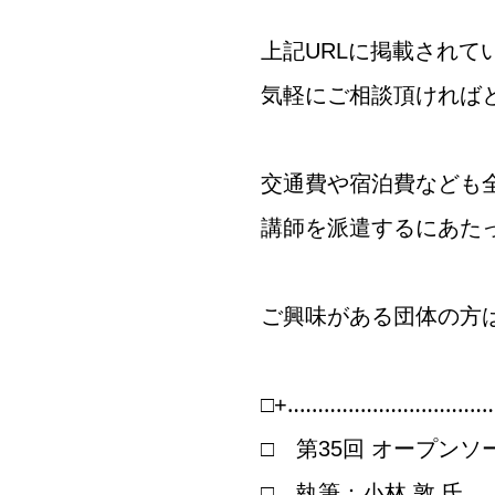
上記URLに掲載され
気軽にご相談頂ければ
交通費や宿泊費なども
講師を派遣するにあた
ご興味がある団体の方は、事
□+‥‥‥‥‥‥‥‥‥‥‥‥‥‥‥‥‥
□ 第35回 オープン
□ 執筆：小林 敦 氏