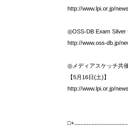
http://www.lpi.or.jp/n
◎OSS-DB Exam Si
http://www.oss-db.jp/n
◎メディアスケッチ共催
【5月16日(土)】
http://www.lpi.or.jp/n
□+‥‥‥‥‥‥‥‥‥‥‥‥‥‥‥‥‥