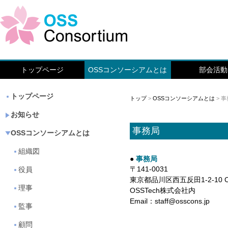
トップページ
OSSコンソーシアムとは
部会活動
トップページ
トップ
>
OSSコンソーシアムとは
> 
お知らせ
事務局
OSSコンソーシアムとは
組織図
事務局
〒141-0031
役員
東京都品川区西五反田1-2-10 C
理事
OSSTech株式会社内
Email：staff@osscons.jp
監事
顧問