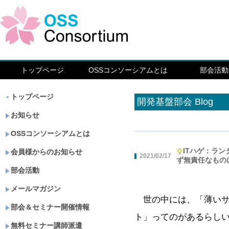
トップページ
OSSコンソーシアムとは
部会活動
トップページ
開発基盤部会 Blog
お知らせ
OSSコンソーシアムとは
ITハゲ：ラ
会員様からのお知らせ
2021/02/17
ず無責任なもの
部会活動
メールマガジン
世の中には、「薄いサ
部会＆セミナー開催情報
ト」ってのがあるらし
無料セミナー講師派遣