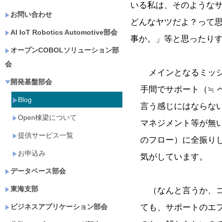
いる私は、そのような
お問い合わせ
どんなヤツだよ？って
AI IoT Robotics Automotive部会
事か。」等と思ったり
オープンCOBOLソリューション部
会
メインとなるミッシ
開発基盤部会
手間でサポート（≒ 
Blog
言う感じにはならな
Open棟梁について
マネジメント等が無い
提供サービス一覧
のフロー）に全振り
お申込み
気がしています。
データベース部会
東海支部
（なんと言うか、コ
ても、サポートのエ
ビジネスアプリケーション部会