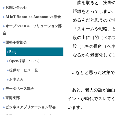
歳を取ると、実際の
お問い合わせ
距離をとってしまい
AI IoT Robotics Automotive部会
めるんだと思うので
オープンCOBOLソリューション部
「スキームや戦略」と
会
段の上に目的（ベネ
開発基盤部会
段（≒空の目的（ベ
Blog
なるから老害化して
Open棟梁について
提供サービス一覧
...などと思った次第
お申込み
データベース部会
あと、老人の話が面白
東海支部
イントが時代でズレて
います。
ビジネスアプリケーション部会