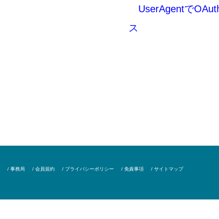
UserAgentでO
ス
/ 事務局
/ 会員規約
/ プライバシーポリシー
/ 免責事項
/ サイトマップ