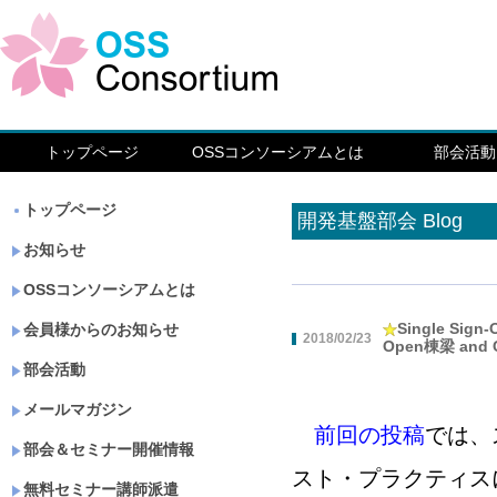
トップページ
OSSコンソーシアムとは
部会活動
トップページ
開発基盤部会 Blog
お知らせ
OSSコンソーシアムとは
Single Sign-
会員様からのお知らせ
2018/02/23
Open棟梁 and C
部会活動
メールマガジン
前回の投稿
では、ス
部会＆セミナー開催情報
スト・プラクティス
無料セミナー講師派遣