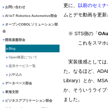
更に、
以前のセミナ
お問い合わせ
ムとデモ動画を更新
AI IoT Robotics Automotive部会
オープンCOBOLソリューション部
会
※ STS側の「
OAu
開発基盤部会
これをスマホから
Blog
Open棟梁について
実装後感としては
提供サービス一覧
た。なるほど、ADAL（Acti
お申込み
Library）とか、MSAL（M
データベース部会
か、そういうライブ
東海支部
ました。
ビジネスアプリケーション部会