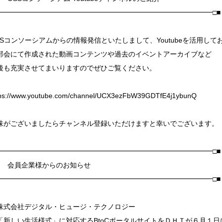
□━━━━━━━━━━━━━━━━━━━━━━━━━━━━━━━□■
SSコンソーシアムからの情報発信といたしまして、Youtubeを活用して
部会にて作成された動画コンテンツや過去のイベントアーカイブなど
後も充実させてまいりますのでぜひご覧ください。
tps://www.youtube.com/channel/UCX3ezFbW39GDTfE4j1ybunQ
味がございましたらチャンネル登録いただけますと幸いでございます。
□━━━━━━━━━━━━━━━━━━━━━━━━━━━━━━━□■
 会員企業様からのお知らせ
□━━━━━━━━━━━━━━━━━━━━━━━━━━━━━━━□■
株式会社デジタル・ヒュージ・テクノロジー
「新しい生活様式」に対応するBtoCポータルサイトをＤＨＴが６月１日