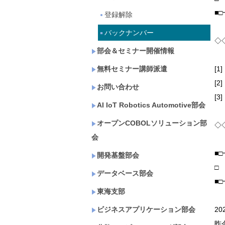
■
登録解除
バックナンバー
◇
部会＆セミナー開催情報
無料セミナー講師派遣
[
[
お問い合わせ
[
AI IoT Robotics Automotive部会
オープンCOBOLソリューション部
◇
会
■
開発基盤部会
□
データベース部会
■
東海支部
ビジネスアプリケーション部会
2
昨