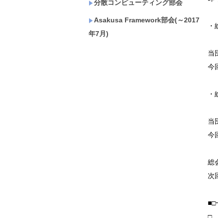
分散コンピューティング部会
Asakusa Framework部会(～2017
・
年7月)
当
今
・
当
今
総
次
■
□