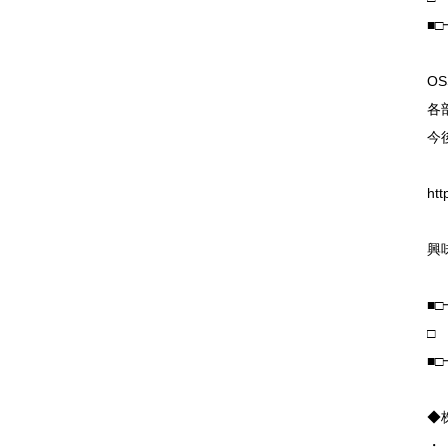
■
O
各
今
ht
興
■
□
■
◆
・