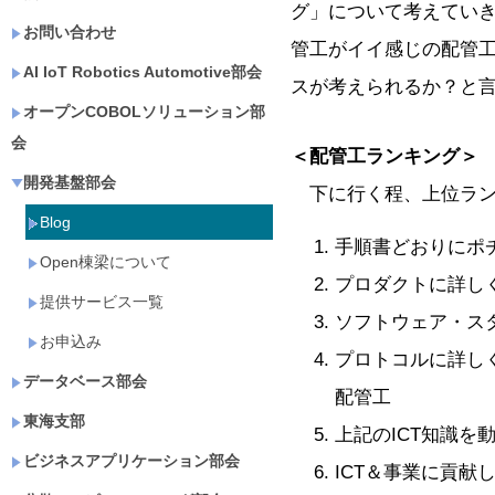
グ」について考えてい
お問い合わせ
管工がイイ感じの配管
AI IoT Robotics Automotive部会
スが考えられるか？と
オープンCOBOLソリューション部
会
＜配管工ランキング＞
開発基盤部会
下に行く程、上位ラン
Blog
手順書どおりにポ
Open棟梁について
プロダクトに詳し
提供サービス一覧
ソフトウェア・ス
お申込み
プロトコルに詳し
データベース部会
配管工
東海支部
上記のICT知識を
ビジネスアプリケーション部会
ICT＆事業に貢