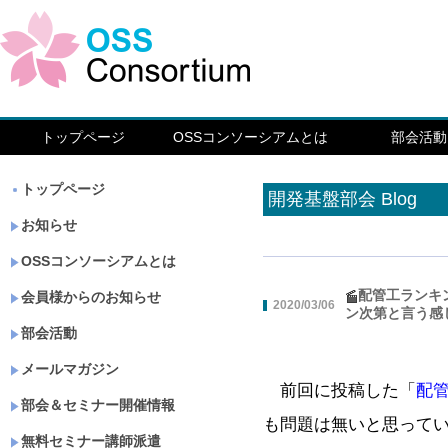
トップページ
OSSコンソーシアムとは
部会活動
トップページ
開発基盤部会 Blog
お知らせ
OSSコンソーシアムとは
配管工ランキ
会員様からのお知らせ
2020/03/06
ン次第と言う感
部会活動
メールマガジン
前回に投稿した「
配
部会＆セミナー開催情報
も問題は無いと思って
無料セミナー講師派遣