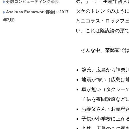
め。」 → 「生産年齢
分散コンピューティング部会
ダケのトレンドのように
Asakusa Framework部会(～2017
年7月)
とニコラス・ロックフェ
い。これは陰謀論の類
そんな中、某弊家では
嫁氏、広島から神奈川
地震が怖い（広島は
車が無い（タクシー
子供を夜間診療など
お義父さん・お義母
子供が小学校に上が
突然、広島のこの家