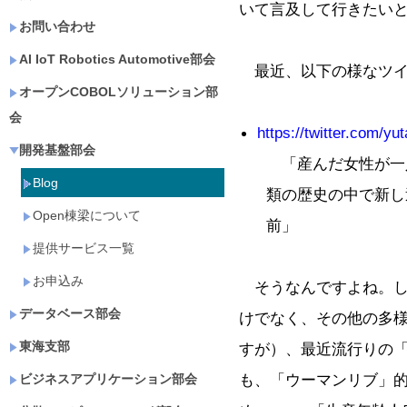
いて言及して行きたい
お問い合わせ
AI IoT Robotics Automotive部会
最近、以下の様なツイ
オープンCOBOLソリューション部
会
https://twitter.com/y
開発基盤部会
「産んだ女性が一
Blog
類の歴史の中で新し
Open棟梁について
前」
提供サービス一覧
お申込み
そうなんですよね。し
データベース部会
けでなく、その他の多
東海支部
すが）、最近流行りの
も、「ウーマンリブ」
ビジネスアプリケーション部会