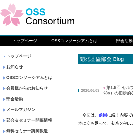
トップページ
OSSコンソーシアムとは
部会活動
トップページ
開発基盤部会 Blog
お知らせ
OSSコンソーシアムとは
第1.5回 セル
会員様からのお知らせ
2020/06/03
K8s）の初歩的
部会活動
メールマガジン
今回は、
前回
に続く内容で
部会＆セミナー開催情報
本に立ち返って、初歩の初歩
無料セミナー講師派遣