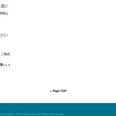
と思い
K8s）
)みたい
|
ご報告
事へ >
Page TOP
Copyright © OSS Consortium All Rights Reserved.