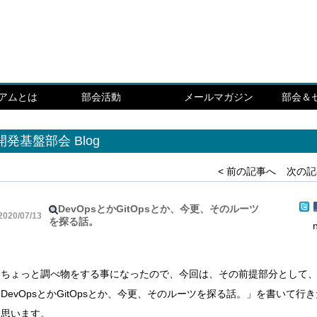
シアムとは
部会活動
メールマガジン
部会＆
開発基盤部会 Blog
< 前の記事へ
次の記
DevOpsとかGitOpsとか、今更、そのルーツ
2020/07/13
を探る話。
ちょっと調べ物をする事になったので、今回は、その前提部分として
DevOpsとかGitOpsとか、今更、そのルーツを探る話。」を書いて行
と思います。