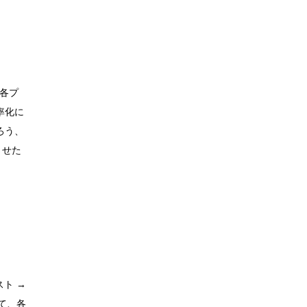
の各プ
率化に
ろう、
させた
スト →
て、各