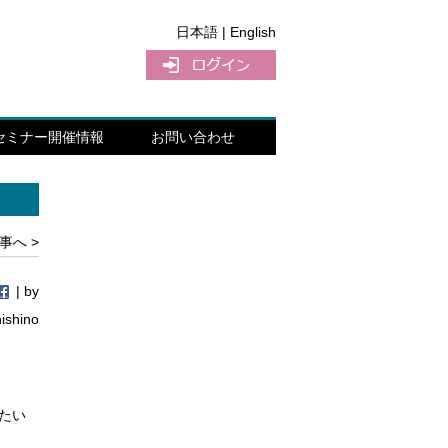
日本語 |
English
セミナー開催情報
お問い合わせ
事へ >
| by
nishino
、
きたい