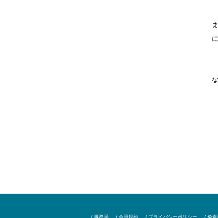
ま
に
簡
/ 事務局
/ 会員規約
/ プライバシーポリシー
/ 免