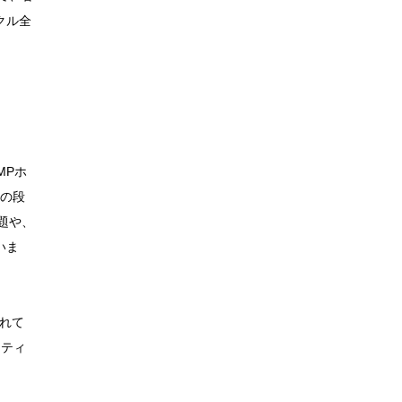
クル全
MPホ
スの段
題や、
いま
れて
クティ