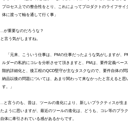
プロセス上での整合性をとり、これによってプロダクトのライフサイ
体に渡って軸を通して行く事」
..が重要なのだろうな？
と言う気がしますね。
「元来、こういう仕事は、PMの仕事だったような気がしますが、P
ルダーの私的にコレを分析させて頂きますと、PMは、要件定義ベー
階的詳細化と、後工程のQCD堅守が主なタスクなので、要件自体の問
納品以後の問題については、あまり関わって来なかったと言えると思
す。」
...と言うのも、昔は、ツールの進化により、新しいプラクティスが生ま
きたように思いますが、最近のツールの進化は、どうも、コレ等のプラ
ス自体に牽引されている感があるからです。