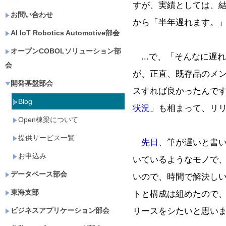
すが、実績としては、
お問い合わせ
から「半年遅れます。
AI IoT Robotics Automotive部会
オープンCOBOLソリューション部
...で、「そんなに遅
会
が、正直、既存品のメ
開発基盤部会
スすれば良かったんで
Blog
状況
」も相まって、リ
Open棟梁について
提供サービス一覧
先日
、筆が遅いと書
お申込み
いているようなモノで
データベース部会
いので、時間で解決しい
東海支部
トと構成は組めたので
リースをシたいと思い
ビジネスアプリケーション部会