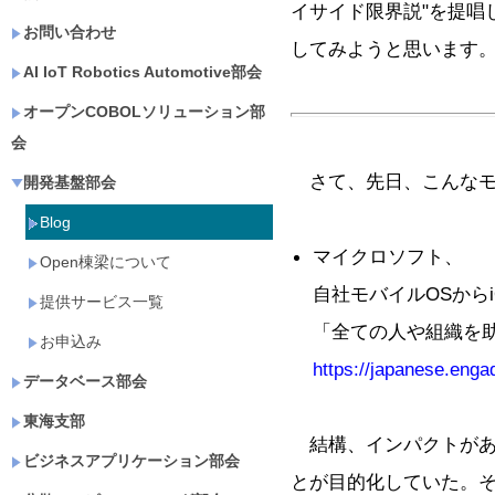
イサイド限界説"を提唱
お問い合わせ
してみようと思います
AI IoT Robotics Automotive部会
オープンCOBOLソリューション部
会
さて、先日、こんなモ
開発基盤部会
Blog
マイクロソフト、
Open棟梁について
自社モバイルOSからi
提供サービス一覧
「全ての人や組織を助ける
お申込み
https://japanese.enga
データベース部会
東海支部
結構、インパクトがあ
ビジネスアプリケーション部会
とが目的化していた。