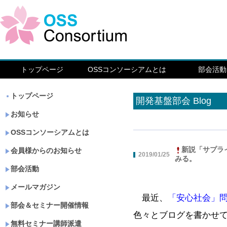
トップページ
OSSコンソーシアムとは
部会活動
トップページ
開発基盤部会 Blog
お知らせ
OSSコンソーシアムとは
新説「サプラ
会員様からのお知らせ
2019/01/25
みる。
部会活動
メールマガジン
最近、
「安心社会」
部会＆セミナー開催情報
色々とブログを書かせて
無料セミナー講師派遣