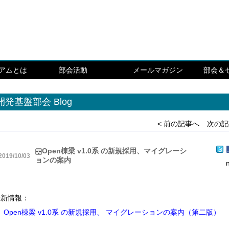
シアムとは
部会活動
メールマガジン
部会＆
開発基盤部会 Blog
< 前の記事へ
次の記
Open棟梁 v1.0系 の新規採用、マイグレーシ
2019/10/03
ョンの案内
最新情報：
Open棟梁 v1.0系 の新規採用、 マイグレーションの案内（第二版）