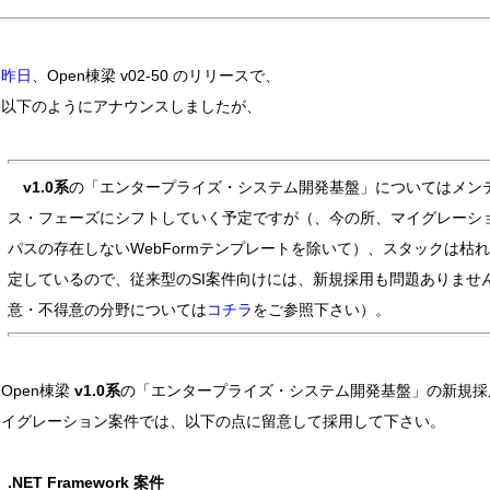
昨日
、Open棟梁 v02-50 のリリースで、
以下のようにアナウンスしましたが、
v1.0系
の「エンタープライズ・システム開発基盤」についてはメン
ス・フェーズにシフトしていく予定ですが（、今の所、マイグレーシ
パスの存在しないWebFormテンプレートを除いて）、スタックは枯
定しているので、従来型のSI案件向けには、新規採用も問題ありませ
意・不得意の分野については
コチラ
をご参照下さい）。
Open棟梁
v1.0系
の「エンタープライズ・システム開発基盤」の新規採
マイグレーション案件では、以下の点に留意して採用して下さい。
.NET Framework 案件