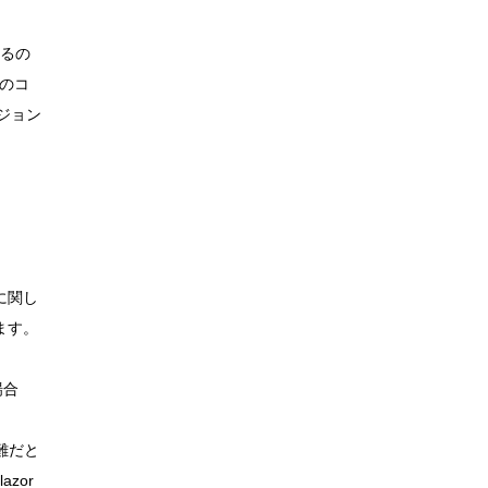
いるの
式のコ
ジョン
）に関し
ます。
場合
難だと
zor