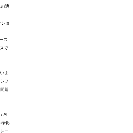
への適
レーショ
ベース
ースで
ていま
ムシフ
に問題
 AI
多様化
フレー