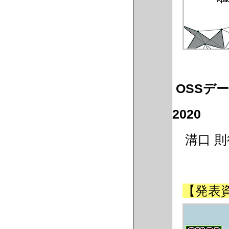
OSSデ
2020
溝口 則行 
【発表