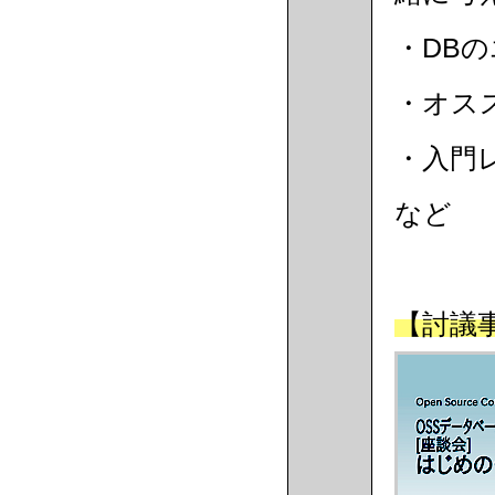
・DB
・オス
・入門
など
【討議