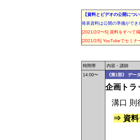
【資料とビデオの公開につい
発表資料は公開の準備ができ
[2021/2/2〜5] 資料をす
[2021/2/5] YouTu
時間帯
内容・講師
14:00〜
《第1部》 デー
企画トラ
溝口 則行
⇒ 資