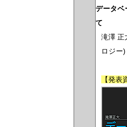
データベー
て
滝澤 
ロジー)
【発表