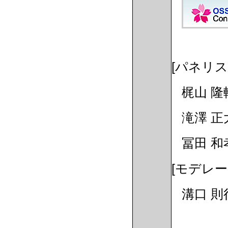
[パネリス
梶山 隆輔 
滝澤 正
冨田 和孝
[モデレー
溝口 則行