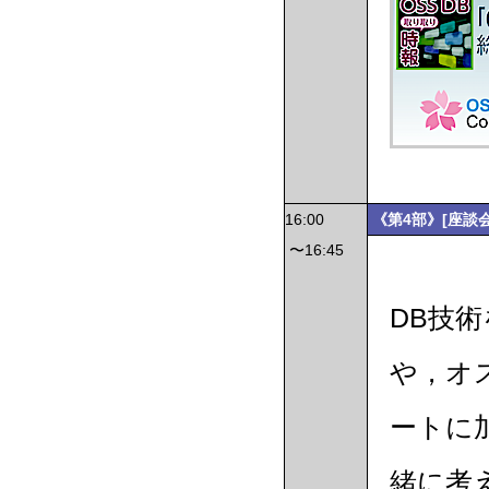
16:00
《第4部》[座談
〜16:45
DB技
や，オ
ートに
緒に考