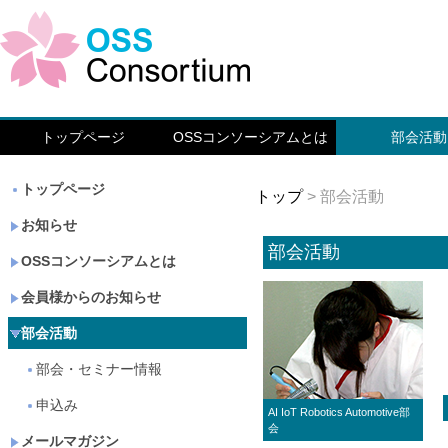
トップページ
OSSコンソーシアムとは
部会活動
トップページ
トップ
> 部会活動
お知らせ
部会活動
OSSコンソーシアムとは
会員様からのお知らせ
部会活動
部会・セミナー情報
申込み
AI IoT Robotics Automotive部
会
メールマガジン