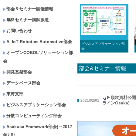
部会＆セミナー開催情報
無料セミナー講師派遣
お問い合わせ
AI IoT Robotics Automotive部会
ビジネスアプリケーション部
会
オープンCOBOLソリューション部
会
部会&セミナー情報
開発基盤部会
データベース部会
東海支部
▶順次資料公開▶
2021/02/01
ラインOsaka)
ビジネスアプリケーション部会
分散コンピューティング部会
Asakusa Framework部会(～2017
年7月)