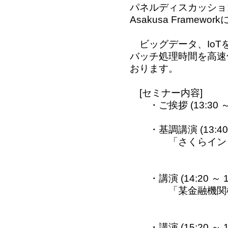
パネルディスカッショ
Asakusa Frame
ビッグデータ、IoTを
バッチ処理時間を高速
おります。
[セミナー内容]
・ご挨拶 (13:30 ～ 
Asakusa 
・基調講演
(13:4
「さくらインター
そのシス
さくらインタ
・講演 (14:20 ～ 15
「某金融機関様向
Asakusa
株式会社オ
・講演 (15:20 ～ 16