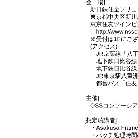
[会 場]
新日鉄住金ソリュー
東京都中央区新川二丁
東京住友ツインビル東
http://www.nss
※受付は1Fにござい
(アクセス)
JR京葉線「八丁堀」
地下鉄日比谷線「八
地下鉄日比谷線、東
JR東京駅八重洲口
都営バス「住友ツイ
[主催]
OSSコンソーシアム As
[想定聴講者]
・Asakusa Fra
・バッチ処理時間の