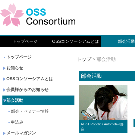
トップページ
OSSコンソーシアムとは
部会活動
トップページ
トップ
> 部会活動
お知らせ
部会活動
OSSコンソーシアムとは
会員様からのお知らせ
部会活動
部会・セミナー情報
申込み
AI IoT Robotics Automotive部
会
メールマガジン