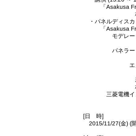
「Asakusa Fr
株式会社ノーチ
・パネルディスカッション 
「Asakusa Fr
モデレー
株式会社ノー
パネラー
アクセンチ
エヌ・ティ・テ
株式会社オ
新日鉄住金ソリ
株式会社ノーチ
三菱電機インフォ
株式会社日立
[日 時]
2015/11/27(金) (開場