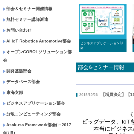
部会＆セミナー開催情報
無料セミナー講師派遣
お問い合わせ
AI IoT Robotics Automotive部会
ビジネスアプリケーション部
会
オープンCOBOLソリューション部
会
部会&セミナー情報
開発基盤部会
データベース部会
東海支部
【増員決定】【11/27
2015/10/26
ビジネスアプリケーション部会
《 2015 Asak
分散コンピューティング部会
ビッグデータ、IoTを
Asakusa Framework部会(～2017
本当にビジネスは変
年7月)