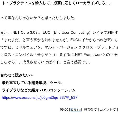
ト・プラクティスを輸入して、必要に応じてローカライズしろ。
」
って事なんじゃないか？と思ったりしました。
た、.NET Core 3.0も、EUC（End User Computing）レイヤで利用
は「まだまだ」と言う事かも知れませんが、EUCレイヤから出れば気に
いですね。ミドルウェアを、マルチ・バージョン & クロス・プラットフ
クロス・コンパイルさせながら（、要するに.NET Frameworkとの互
持しながら）、成長させていけばイイ。と言う感覚です。
＜合わせて読みたい＞
最近重宝している開発環境、ツール、
ライブラリなどの紹介 - OSSコンソーシアム
https://www.osscons.jp/jo0gmt3qu-537/#_537
09:00 |
| 投票数(0) |
コメント(0)
投票する