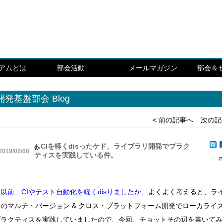
シアムとは
部会活動
メールマガジン
部会＆
開発基盤部会 Blog
< 前の記事へ
次の記
CIを軽くdisったケド、ライブラリ開発でプラク
2019/02/08
ティスを実践している件。
以前、CIやテスト自動化を軽くdisりましたが、
よくよく考えると、ラ
リのマルチ・バージョン & クロス・プラットフォーム開発でローカライ
プラクティスを実践していましたので、今回、チョットその辺を書いて