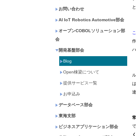
お問い合わせ
AI IoT Robotics Automotive部会
オープンCOBOLソリューション部
こ
会
開発基盤部会
Blog
Open棟梁について
提供サービス一覧
お申込み
データベース部会
東海支部
ビジネスアプリケーション部会
く