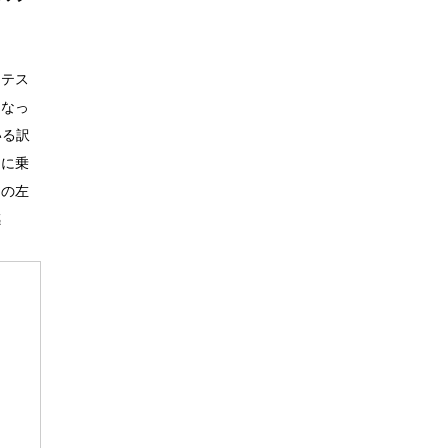
、テス
になっ
いる訳
ンに乗
図の左
感