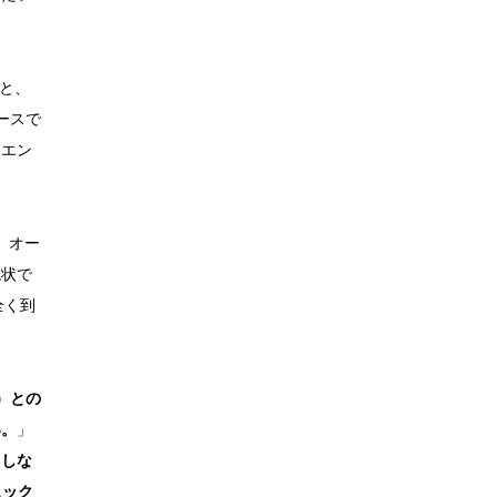
と、
ースで
にエン
、オー
現状で
全く到
）との
い。
」
てしな
ェック