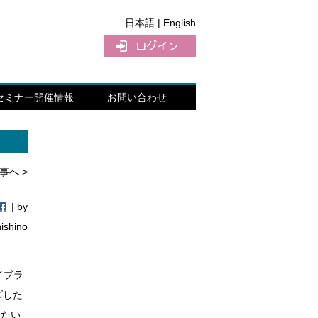
日本語 |
English
セミナー開催情報
お問い合わせ
事へ >
| by
nishino
イブラ
ズした
みたい