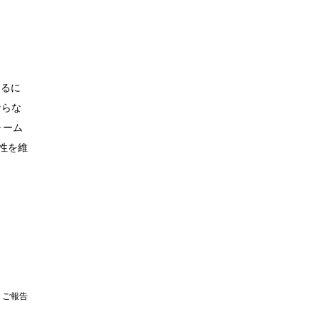
するに
ならな
ォーム
換性を維
|
ご報告