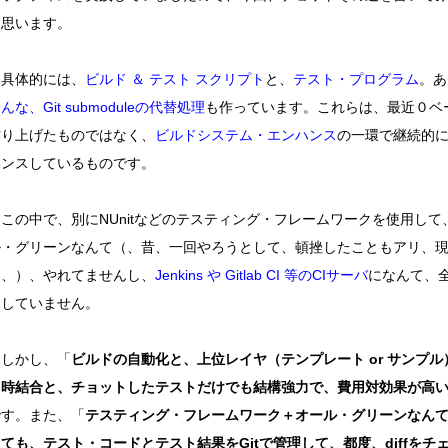
と思います。
具体的には、
ビルド ＆ テスト スクリプト
と、
テスト・プログラム
。あ
んな、Git submoduleの代替処理
も作っています。これらは、最近０ベ
作り上げたものではなく、
ビルドシステム・エンハンス
の一環で継続的
ハンスしているものです。
この中で、別にNUnitなどのテスティング・フレームワークを使用して
ル・グリーンなんて（、昔、一回やろうとして、頓挫したこともアリ、
は、）、やれてませんし、
Jenkins や Gitlab CI 等のCIサーバ
になんて、
達していません。
しかし、「
ビルドの自動化と、上位レイヤ（テンプレート or サンプル
常時結合と、チョットしたテストだけでも結構強力で、費用対効果が高
です。また、「
テスティング・フレームワーク＋オール・グリーンなん
ても、テスト・コードとテスト結果をGitで管理して、都度、diffをチ