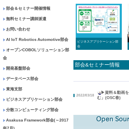
部会＆セミナー開催情報
無料セミナー講師派遣
お問い合わせ
AI IoT Robotics Automotive部会
ビジネスアプリケーション部
会
オープンCOBOLソリューション部
会
部会&セミナー情報
開発基盤部会
データベース部会
東海支部
▶資料＆動画を公
2022/03/18
む」(OSC春)
ビジネスアプリケーション部会
分散コンピューティング部会
Asakusa Framework部会(～2017
年7月)