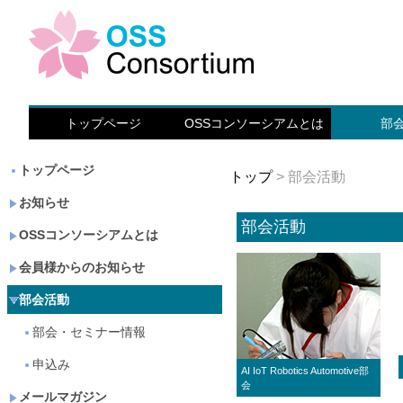
トップページ
OSSコンソーシアムとは
部
トップページ
トップ
> 部会活動
お知らせ
部会活動
OSSコンソーシアムとは
会員様からのお知らせ
部会活動
部会・セミナー情報
申込み
AI IoT Robotics Automotive部
会
メールマガジン