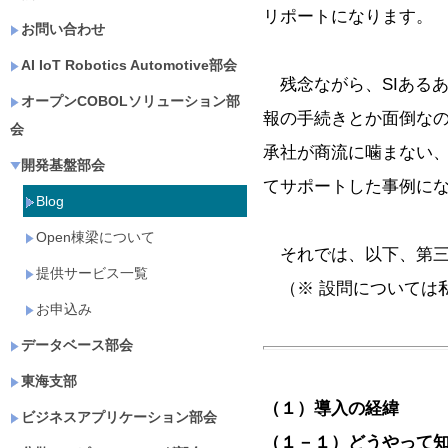
リポートになります。
お問い合わせ
AI IoT Robotics Automotive部会
残念ながら、SIある
オープンCOBOLソリューション部
報の手続きとか面倒なの
会
承社が商流に噛まない、
開発基盤部会
てサポートした事例に
Blog
Open棟梁について
それでは、以下、第三
提供サービス一覧
（※ 設問については
お申込み
データベース部会
東海支部
（１）導入の経緯
ビジネスアプリケーション部会
（１－１）どうやって