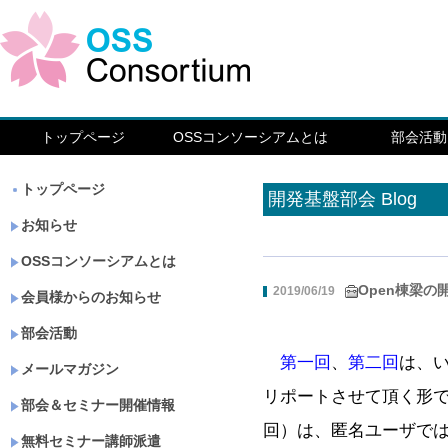
トップページ
OSSコンソーシアムとは
部会活動
トップページ
開発基盤部会 Blog
お知らせ
OSSコンソーシアムとは
Open棟梁の
2019/06/19
会員様からのお知らせ
部会活動
第一回
、
第二回
は、い
メールマガジン
リポートさせて頂く形
部会＆セミナー開催情報
回）は、匿名ユーザで
無料セミナー講師派遣