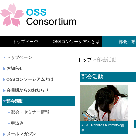
トップページ
OSSコンソーシアムとは
部会活動
トップページ
トップ
> 部会活動
お知らせ
部会活動
OSSコンソーシアムとは
会員様からのお知らせ
部会活動
部会・セミナー情報
申込み
AI IoT Robotics Automotive部
会
メールマガジン