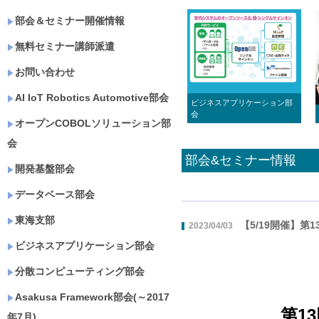
部会＆セミナー開催情報
無料セミナー講師派遣
お問い合わせ
AI IoT Robotics Automotive部会
ビジネスアプリケーション部
会
オープンCOBOLソリューション部
会
部会&セミナー情報
開発基盤部会
データベース部会
東海支部
【5/19開催】第13
2023/04/03
ビジネスアプリケーション部会
分散コンピューティング部会
Asakusa Framework部会(～2017
第13
年7月)