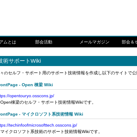
シアムとは
部会活動
メールマガジン
部会＆
技術サポートWiki
セルフ・サポート用のサポート技術情報を作成し以下のサイトで公
々の
rontPage - Open 棟梁 Wiki
tps://opentouryo.osscons.jp/
pen棟梁のセルフ・サポート技術情報Wikiです。
rontPage - マイクロソフト系技術情報 Wiki
tps://techinfoofmicrosofttech.osscons.jp/
マイクロソフト系技術のサポート技術情報Wikiです。