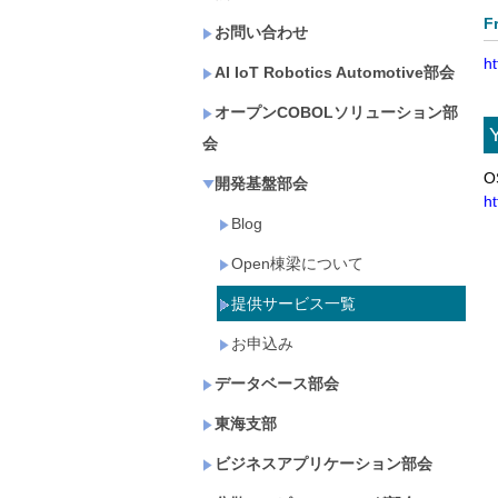
F
お問い合わせ
ht
AI IoT Robotics Automotive部会
オープンCOBOLソリューション部
会
O
開発基盤部会
h
Blog
Open棟梁について
提供サービス一覧
お申込み
データベース部会
東海支部
ビジネスアプリケーション部会