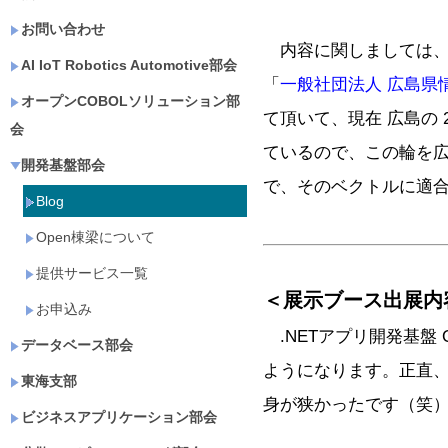
お問い合わせ
内容に関しましては、
AI IoT Robotics Automotive部会
「
一般社団法人 広島県
オープンCOBOLソリューション部
て頂いて、現在 広島の
会
ているので、この輪を
開発基盤部会
で、そのベクトルに適
Blog
Open棟梁について
提供サービス一覧
＜展示ブース出展内
お申込み
.NETアプリ開発基盤 O
データベース部会
ようになります。正直、W
東海支部
身が狭かったです（笑
ビジネスアプリケーション部会