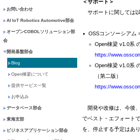
＜サポート＞
お問い合わせ
サポートに関しては以
AI IoT Robotics Automotive部会
オープンCOBOLソリューション部
OSSコンソーシアム 
会
Open棟梁 v1.
開発基盤部会
https://www.osscon
Blog
Open棟梁 v1.
Open棟梁について
（第二版）
提供サービス一覧
https://www.osscon
お申込み
開発や改修は、今後、
データベース部会
でベスト・エフォート
東海支部
を、停止する予定はあ
ビジネスアプリケーション部会