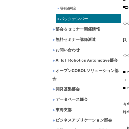
■
登録解除
バックナンバー
◇
部会＆セミナー開催情報
無料セミナー講師派遣
[
お問い合わせ
◇
AI IoT Robotics Automotive部会
オープンCOBOLソリューション部
■
会
□
■
開発基盤部会
データベース部会
今
東海支部
昨
ビジネスアプリケーション部会
・