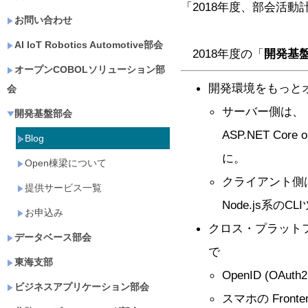
「2018年度、部会活
お問い合わせ
AI IoT Robotics Automotive部会
2018年度の「
開発基
オープンCOBOLソリューション部
開発環境をもっと
会
サーバー側は、
開発基盤部会
ASP.NET Core
Blog
に。
Open棟梁について
クライアント側
提供サービス一覧
Node.js系の
お申込み
クロス・プラットフォー
データベース部会
で
東海支部
OpenID (OAuth
ビジネスアプリケーション部会
スマホの Front