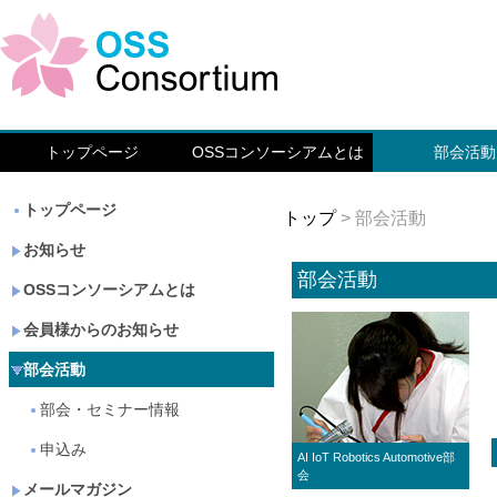
トップページ
OSSコンソーシアムとは
部会活動
トップページ
トップ
> 部会活動
お知らせ
部会活動
OSSコンソーシアムとは
会員様からのお知らせ
部会活動
部会・セミナー情報
申込み
AI IoT Robotics Automotive部
会
メールマガジン