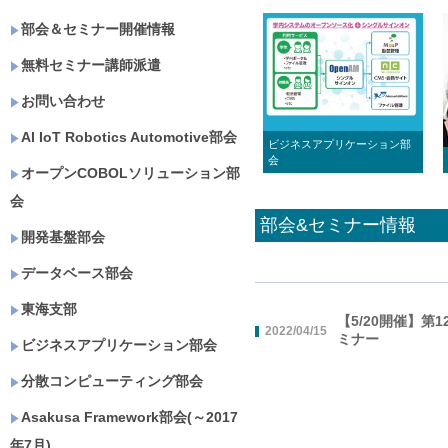
部会＆セミナー開催情報
無料セミナー講師派遣
お問い合わせ
AI IoT Robotics Automotive部会
ビジネスアプリケーション部
会
オープンCOBOLソリューション部
会
部会&セミナー情報
開発基盤部会
データベース部会
東海支部
【5/20開催】第
2022/04/15
ミナー
ビジネスアプリケーション部会
分散コンピューティング部会
Asakusa Framework部会(～2017
年7月)