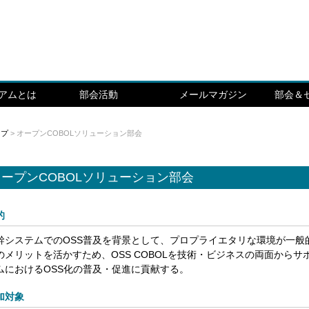
シアムとは
部会活動
メールマガジン
部会＆
ップ
> オープンCOBOLソリューション部会
オープンCOBOLソリューション部会
的
幹システムでのOSS普及を背景として、プロプライエタリな環境が一般的
のメリットを活かすため、OSS COBOLを技術・ビジネスの両面から
ムにおけるOSS化の普及・促進に貢献する。
加対象