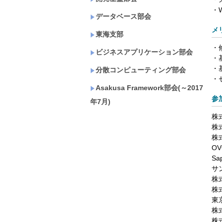
・
データベース部会
メ
東海支部
・修
ビジネスアプリケーション部会
・
・
分散コンピューティング部会
・
Asakusa Framework部会(～2017
参
年7月)
株
株
株式
O
Sa
サ
株
株
東
株
株