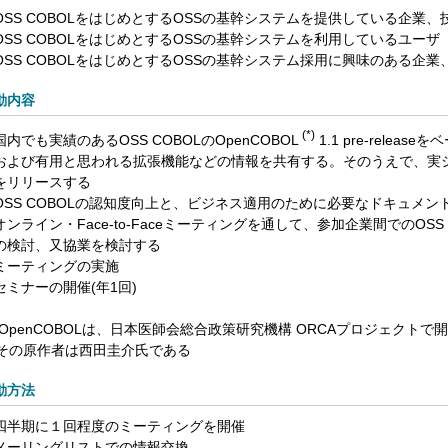
OSS COBOLをはじめとするOSSの基幹システムを提供している企業、
OSS COBOLをはじめとするOSSの基幹システムを利用しているユーザ
OSS COBOLをはじめとするOSSの基幹システム採用に興味のある企
動内容
(*)
国内でも実績のあるOSS COBOLのOpenCOBOL
1.1 pre-rele
および有用と思われる拡張機能などの情報を共有する。そのうえで、実
をリリースする
OSS COBOLの認知度向上と、ビジネス適用のために必要なドキュメン
オンライン・Face-to-Faceミーティングを通して、参加企業間でのOS
の検討、又協業を検討する
ミーティングの実施
セミナーの開催(年1回)
*) OpenCOBOLは、日本医師会総合政策研究機構 ORCAプロジェクト
の原作者は西田圭介氏である
動方法
四半期に１回程度のミーティングを開催
メーリングリストでの情報交換