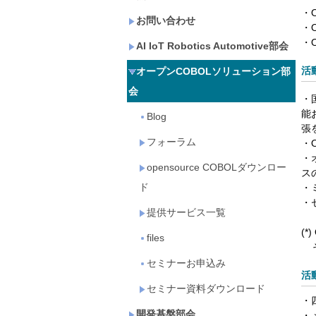
・
お問い合わせ
・
・
AI IoT Robotics Automotive部会
活
オープンCOBOLソリューション部
会
・
能
Blog
張
フォーラム
・
・
opensource COBOLダウンロー
ス
ド
・
・
提供サービス一覧
(
files
そ
セミナーお申込み
活
セミナー資料ダウンロード
・
開発基盤部会
・