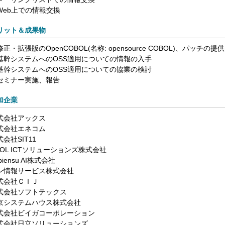
Web上での情報交換
リット＆成果物
正・拡張版のOpenCOBOL(名称: opensource COBOL)、パッチの提供
基幹システムへのOSS適用についての情報の入手
基幹システムへのOSS適用についての協業の検討
セミナー実施、報告
加企業
式会社アックス
式会社エネコム
会社SIT11
VOL ICTソリューションズ株式会社
piensu AI株式会社
ン情報サービス株式会社
式会社ＣＩＪ
式会社ソフトテックス
京システムハウス株式会社
式会社ビイガコーポレーション
式会社日立ソリューションズ