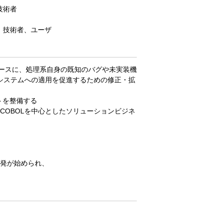
技術者
業、技術者、ユーザ
aseをベースに、処理系自身の既知のバグや未実装機
システムへの適用を促進するための修正・拡
トを整備する
S COBOLを中心としたソリューションビジネ
で開発が始められ、